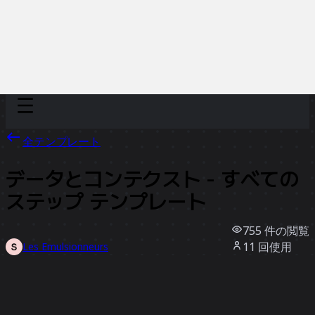
Discover
チーム別
サイズ別
全テンプレート
データとコンテクスト - すべての
ステップ テンプレート
755
件の閲覧
11
回使用
Les Emulsionneurs
9
件のいいね
テンプレートを使う