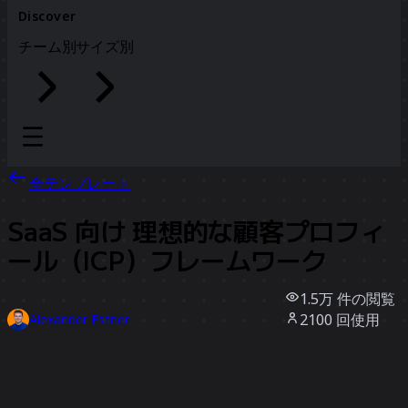
Discover
チーム別
サイズ別
全テンプレート
SaaS 向け 理想的な顧客プロフィ
ール（ICP）フレームワーク
1.5万
件の閲覧
2100
回使用
Alexander Estner
142
件のいいね
テンプレートを使う