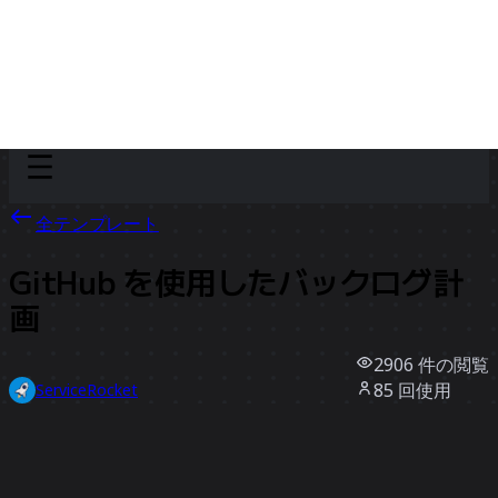
Discover
チーム別
サイズ別
全テンプレート
GitHub を使用したバックログ計
画
2906
件の閲覧
85
回使用
ServiceRocket
8
件のいいね
テンプレートを使う