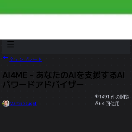
Discover
チーム別
サイズ別
全テンプレート
AI4ME - あなたのAIを支援するAI
パワードアドバイザー
1491
件の閲覧
64
回使用
Martin Szugat
11
件のいいね
テンプレートを使う