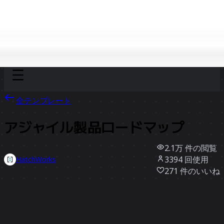
Discover
チーム別
サイズ別
全テンプレート
アジャイル製品ロードマップ
2.1万
件の閲覧
3394
回使用
HatchWorks
271
件のいいね
テンプレートを使う