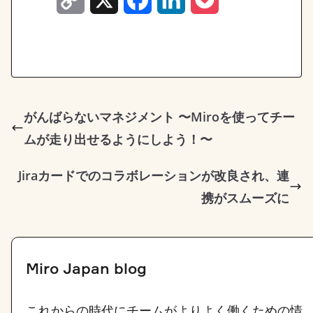
C
X
F
L
P
o
a
i
o
p
c
n
c
y
e
k
k
L
b
e
e
がんばらないマネジメント 〜Miroを使ってチー
ムが走り出せるようにしよう！〜
i
o
d
t
n
o
I
Jiraカードでのコラボレーションが改良され、連
k
k
n
携がスムーズに
Miro Japan blog
これからの時代にチームがよりよく働くための情