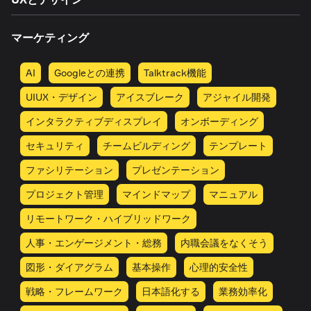
マーケティング
AI
Googleとの連携
Talktrack機能
UIUX・デザイン
アイスブレーク
アジャイル開発
インタラクティブディスプレイ
オンボーディング
セキュリティ
チームビルディング
テンプレート
ファシリテーション
プレゼンテーション
プロジェクト管理
マインドマップ
マニュアル
リモートワーク・ハイブリッドワーク
人事・エンゲージメント・総務
内職会議をなくそう
図形・ダイアグラム
基本操作
心理的安全性
戦略・フレームワーク
日本語化する
業務効率化