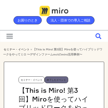
Skip
to
content
お困りのとき
法人・団体での導入ご相談
セミナー・イベント
»
【This is Miro! 第3回】Miroを使ってハイブリッドワ
ークをやってミロ 〜デザインファームmctのmiro活用事例〜
セミナー・イベント
終了したイベント
【This is Miro! 第3
回】Miroを使ってハイ
ブリッドワークをやっ