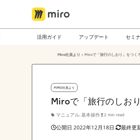
Skip
to
content
活用ガイド
アップデート
セミ
Miro社員より
»
Miroで「旅行のしおり」をつく
MIRO社員より
Miroで「旅行のしお
マニュアル
基本操作
2 min read
,
公開日 2022年12月18日
最終更新