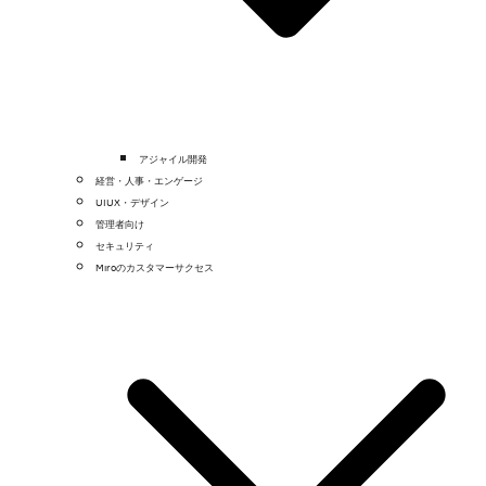
アジャイル開発
経営・人事・エンゲージ
UIUX・デザイン
管理者向け
セキュリティ
Miroのカスタマーサクセス