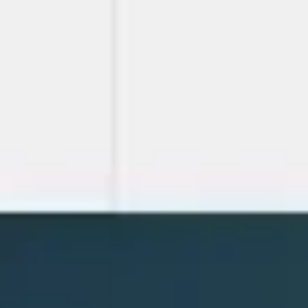
Miroverse
Vorlagen
Für dich
Mit KI beschleunigt
Nach Einsatzbereich