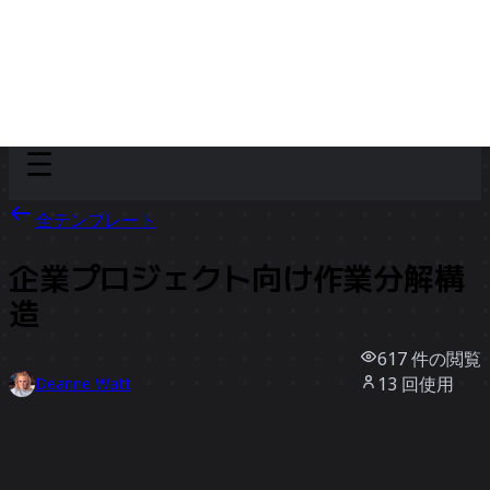
Discover
チーム別
サイズ別
全テンプレート
企業プロジェクト向け作業分解構
造
617
件の閲覧
13
回使用
Deanne Watt
0
件のいいね
テンプレートを使う