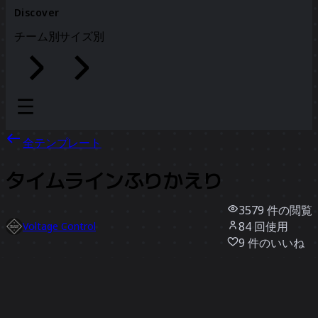
Discover
チーム別
サイズ別
全テンプレート
タイムラインふりかえり
3579
件の閲覧
84
回使用
Voltage Control
9
件のいいね
テンプレートを使う