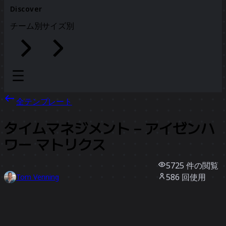
Discover
チーム別
サイズ別
全テンプレート
タイムマネジメント – アイゼンハ
ワー マトリクス
5725
件の閲覧
586
回使用
Tom Venning
197
件のいいね
テンプレートを使う