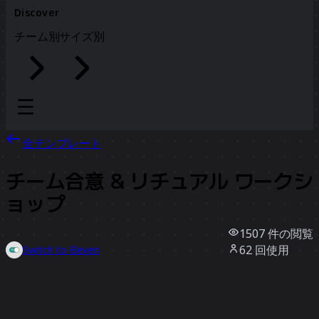
Discover
チーム別
サイズ別
全テンプレート
チーム合意 & リチュアル ワークシ
ョップ
1507
件の閲覧
62
回使用
Switch to Eleven
15
件のいいね
テンプレートを使う