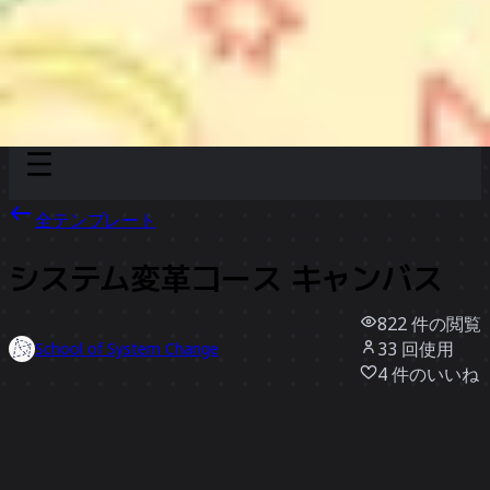
Discover
チーム別
サイズ別
全テンプレート
システム変革コース キャンバス
822
件の閲覧
33
回使用
School of System Change
4
件のいいね
テンプレートを使う