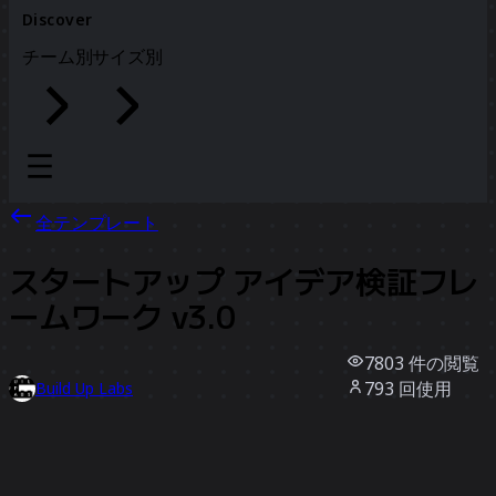
Discover
チーム別
サイズ別
全テンプレート
スタートアップ アイデア検証フレ
ームワーク v3.0
7803
件の閲覧
793
回使用
Build Up Labs
164
件のいいね
テンプレートを使う