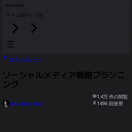
Discover
チーム別
サイズ別
全テンプレート
ソーシャルメディア戦略プランニ
ング
1.4万
件の閲覧
1496
回使用
Jami Sabety-Javid
372
件のいいね
テンプレートを使う