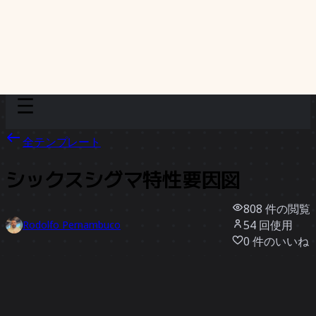
Discover
チーム別
サイズ別
全テンプレート
シックスシグマ特性要因図
808
件の閲覧
54
回使用
Rodolfo Pernambuco
0
件のいいね
テンプレートを使う