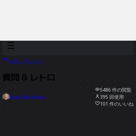
Discover
チーム別
サイズ別
全テンプレート
質問 & レトロ
5486
件の閲覧
395
回使用
Katie Mills-Harvey
101
件のいいね
テンプレートを使う