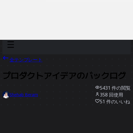
Discover
チーム別
サイズ別
全テンプレート
プロダクトアイデアのバックログ
5431
件の閲覧
358
回使用
Shehab Beram
51
件のいいね
テンプレートを使う