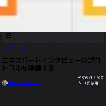
Discover
チーム別
サイズ別
全テンプレート
エキスパートインタビューのプロ
トコルを準備する
805
件の閲覧
14
回使用
Ann-Louise Davidson
1
件のいいね
テンプレートを使う