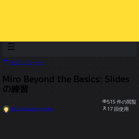
Discover
チーム別
サイズ別
全テンプレート
Miro Beyond the Basics: Slides
の練習
515
件の閲覧
17
回使用
Miro Education Team
0
件のいいね
テンプレートを使う