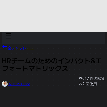
Discover
チーム別
サイズ別
全テンプレート
HRチームのためのインパクト&エ
フォートマトリックス
617
件の閲覧
2
回使用
Ryan McGrory
1
件のいいね
テンプレートを使う