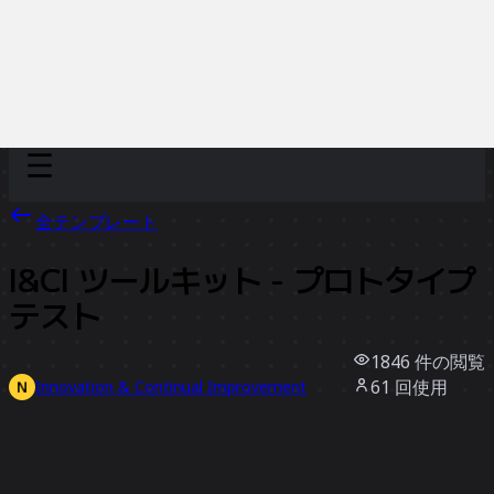
Discover
チーム別
サイズ別
全テンプレート
I&CI ツールキット - プロトタイプ
テスト
1846
件の閲覧
61
回使用
Innovation & Continual Improvement
10
件のいいね
テンプレートを使う