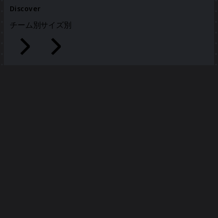
Discover
チーム別
サイズ別
全テンプレート
感情グラフ #ふりかえりカタログ
エモーショングラフ
3548
件の閲覧
130
回使用
Takahiro Kaneyama@NRI
11
件のいいね
テンプレートを使う