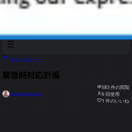
Discover
チーム別
サイズ別
全テンプレート
緊急時対応計画
583
件の閲覧
6
回使用
Rizwan Khawaja
1
件のいいね
テンプレートを使う