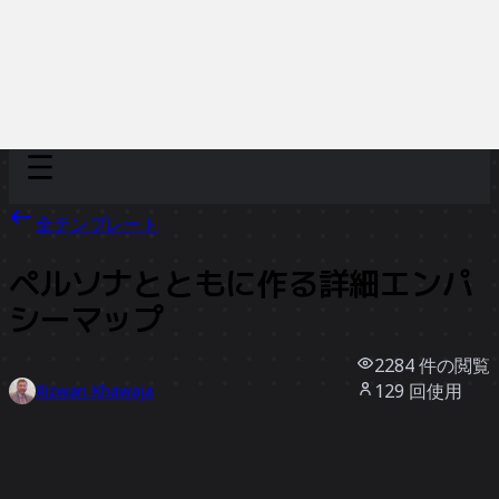
Discover
チーム別
サイズ別
全テンプレート
ペルソナとともに作る詳細エンパ
シーマップ
2284
件の閲覧
129
回使用
Rizwan Khawaja
31
件のいいね
テンプレートを使う