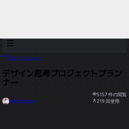
Discover
チーム別
サイズ別
全テンプレート
デザイン思考プロジェクトプラン
ナー
5157
件の閲覧
219
回使用
Phil Smithson
39
件のいいね
テンプレートを使う