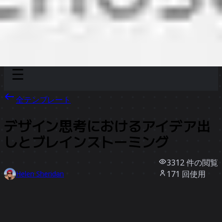
Discover
チーム別
サイズ別
全テンプレート
デザイン思考におけるアイデア出
しとブレインストーミング
3312
件の閲覧
171
回使用
Helen Sheridan
36
件のいいね
テンプレートを使う