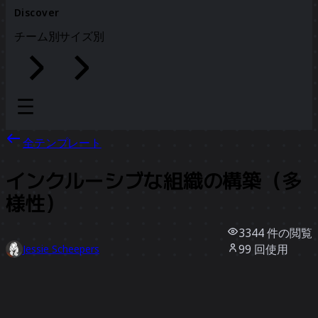
Discover
チーム別
サイズ別
全テンプレート
インクルーシブな組織の構築（多
様性）
3344
件の閲覧
99
回使用
Jessie Scheepers
32
件のいいね
テンプレートを使う