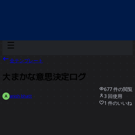
Discover
チーム別
サイズ別
全テンプレート
大まかな意思決定ログ
677
件の閲覧
3
回使用
anish bhatt
1
件のいいね
テンプレートを使う