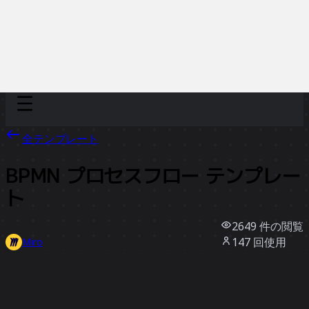
Discover
チーム別
サイズ別
全テンプレート
BPMN プロセスフロー テンプレー
ト
2649
件の閲覧
147
回使用
Miro
8
件のいいね
テンプレートを使う