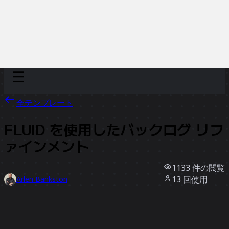
Discover
チーム別
サイズ別
全テンプレート
FLUID を使用したバックログ リフ
ァインメント
1133
件の閲覧
13
回使用
Arlen Bankston
3
件のいいね
テンプレートを使う