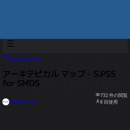
Discover
チーム別
サイズ別
全テンプレート
アーキテピカル マップ - S.PSS
for SMDS
732
件の閲覧
8
回使用
LeNSlab Polimi
0
件のいいね
テンプレートを使う