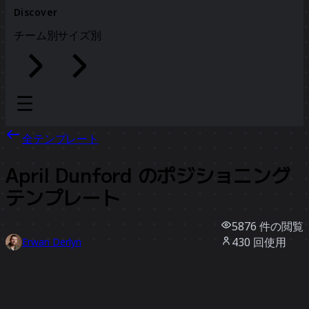
Discover
チーム別
サイズ別
全テンプレート
April Dunford のポジショニング
テンプレート
5876
件の閲覧
430
回使用
Erwan Derlyn
44
件のいいね
テンプレートを使う