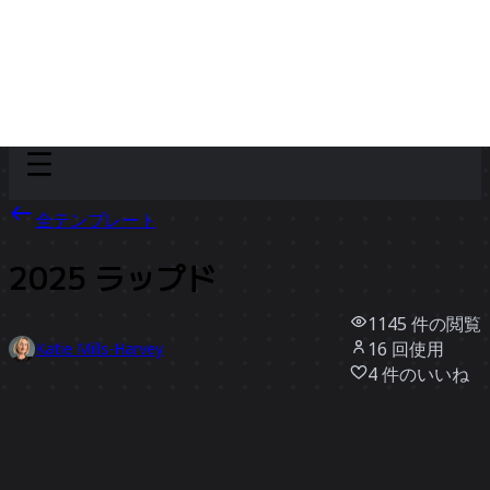
Discover
チーム別
サイズ別
全テンプレート
2025 ラップド
1145
件の閲覧
16
回使用
Katie Mills-Harvey
4
件のいいね
テンプレートを使う