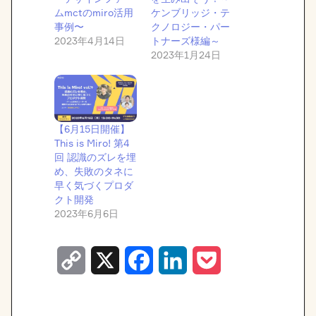
ムmctのmiro活用
ケンブリッジ・テ
事例〜
クノロジー・パー
2023年4月14日
トナーズ様編～
2023年1月24日
【6月15日開催】
This is Miro! 第4
回 認識のズレを埋
め、失敗のタネに
早く気づくプロダ
クト開発
2023年6月6日
C
X
F
L
P
o
a
i
o