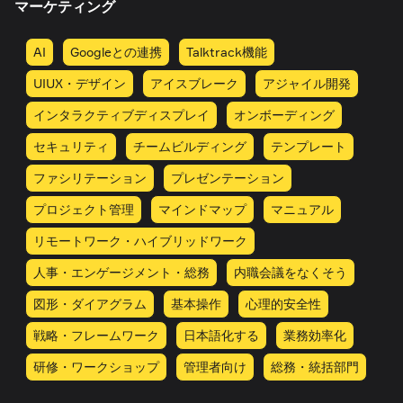
マーケティング
AI
Googleとの連携
Talktrack機能
UIUX・デザイン
アイスブレーク
アジャイル開発
インタラクティブディスプレイ
オンボーディング
セキュリティ
チームビルディング
テンプレート
ファシリテーション
プレゼンテーション
プロジェクト管理
マインドマップ
マニュアル
リモートワーク・ハイブリッドワーク
人事・エンゲージメント・総務
内職会議をなくそう
図形・ダイアグラム
基本操作
心理的安全性
戦略・フレームワーク
日本語化する
業務効率化
研修・ワークショップ
管理者向け
総務・統括部門