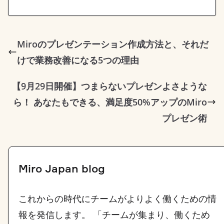
p
c
n
c
y
e
k
k
L
b
e
e
Miroのプレゼンテーション作成方法と、それだ
けで業務改善になる5つの理由
i
o
d
t
n
o
I
【9月29日開催】つまらないプレゼンよさような
k
k
n
ら！ あなたもできる、満足度50%アップのMiro
プレゼン術
Miro Japan blog
これからの時代にチームがよりよく働くための情
報を発信します。 「チームが集まり、働くため