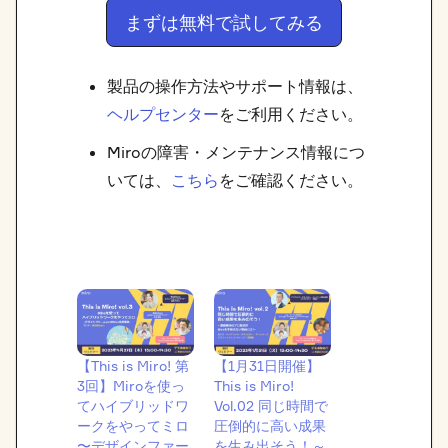
まずは無料で試してみる
製品の操作方法やサポート情報は、
ヘルプセンター
をご利用ください。
Miroの障害・メンテナンス情報につ
いては、
こちら
をご確認ください。
【This is Miro! 第
【1月31日開催】
3回】Miroを使っ
This is Miro!
てハイブリッドワ
Vol.02 同じ時間で
ークをやってミロ
圧倒的に高い成果
〜デザインファー
を生み出そう！～