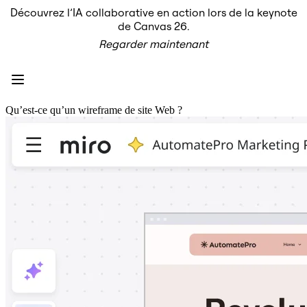
Découvrez l’IA collaborative en action lors de la keynote
Produit
de Canvas 26.
À la une
Regarder maintenant
Canevas intelligent
Flux
Prototypes et wireframes
Engage
Plateforme
Présentation de l’IA
Qu’est-ce qu’un wireframe de site Web ?
AI Workflows
Connecteurs
Serveur MCP
Explorer les playbooks d’IA
Serveur MCP
Plans d’action
Intégrations
Sécurité
Enterprise Guard
Plateforme de développement
Télécharger les applications
Formats
Tableau blanc
Diagrammes
Kanban
Plannings