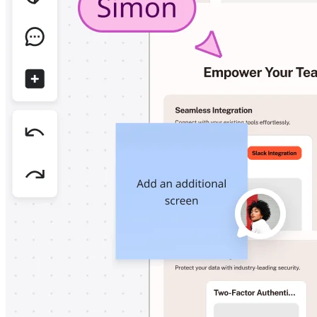
Conception organisationnelle
Solutions
Par segment d’activité
Grandes entreprises
Petites entreprises
Start-ups
Par secteur
Numérique
Services professionnels
Industrie manufacturière
Commerce de détail
Services financiers
Pharmaceutique et sciences de la vie
Par équipe
Gestion de produit
Conception et UX
Ingénierie
Leadership produit et opérations
Opérations
Marketing
IT
Par initiative stratégique
Système d’exploitation produit
Transformation par l’IA