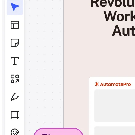
Enregistrement
Tables
Documents
Diapositives
Cas d’utilisation
À la une
Explorer les playbooks d’IA
Explorer le Miroverse
Général
Diagrammes
Ateliers
Brainstorming
Cartes mentales
Cartes conceptuelles
Diagrammes de flux
Spécialisé
Création de roadmaps
Cartographie des processus
Conception technique et documentation
Prototypes et wireframes
Cartographie du parcours client
Synthèse de recherche
Ateliers de design
Planification et livraison
Planification des objectifs