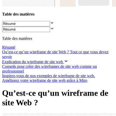
Transformation des méthodes de travail
Expérience numérique du personnel
Conception de l’expérience client et de service
Table des matières
Transformation du cloud et des logiciels
Ressources
Apprentissage
Témoignages clients
Académie
Webinaires
Table des matières
Formations Reforge
Communauté et service d’assistance
Résumé
Centre d’assistance
Qu’est-ce qu’un wireframe de site Web ? Tout ce que vous devez
Évènements
savoir
Communauté
Explication du wireframe de site web
Blog
Conseils pour créer des wireframes de site web comme un
Partenaires et services
professionnel
Services professionnels Miro
Inspirez-vous de nos exemples de wireframe de site web.
Partenaires de solutions
Améliorez votre wireframe de site web grâce à Miro
Tarifs
Qu’est-ce qu’un wireframe de
site Web ?