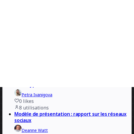
Carolina Poll
3
likes
8
utilisations
Présentation du pitch deck technologique
Rizwan Khawaja
1
likes
8
utilisations
Pitch deck pour startups
Carolina Poll
1
likes
8
utilisations
Prototype d’assistant IA
Petra Ivanigova
0
likes
8
utilisations
Modèle de présentation : rapport sur les réseaux
sociaux
Deanne Watt