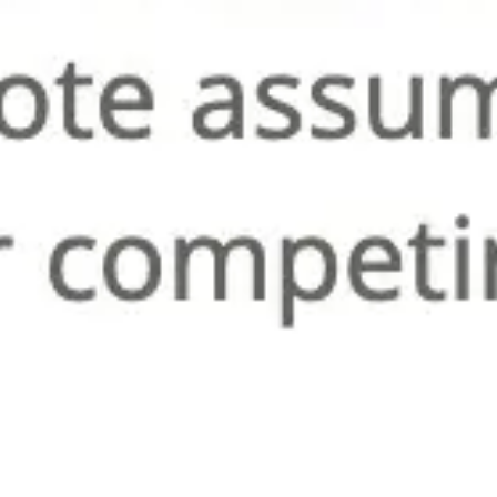
Infographies d’analyse SWOT
lisa van der Gevel Wenteler
1
likes
22
utilisations
Communication avec les parties prenantes
Andreas Lindenberg
5
likes
22
utilisations
Analyse des causes racines prête pour la
présentation
Evelina Lundqvist
1
likes