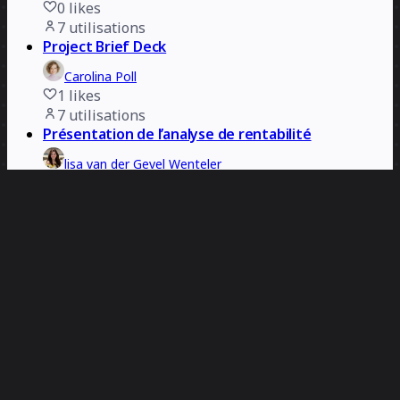
0
likes
7
utilisations
Project Brief Deck
Carolina Poll
1
likes
7
utilisations
Présentation de l’analyse de rentabilité
lisa van der Gevel Wenteler
2
likes
6
utilisations
Journée mondiale des droits de l'homme - 10
décembre
Rizwan Khawaja
3
likes
6
utilisations
Modèle d’analyse des écarts prêt pour la
présentation
Deanne Watt
0
likes