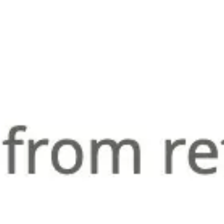
11
utilisations
Présentation marketing numérique
Rizwan Khawaja
3
likes
11
utilisations
Présentation du processus de recrutement
Deanne Watt
0
likes
11
utilisations
Modèle de présentation de projet de recherche
minimaliste
lisa van der Gevel Wenteler
0
likes
10
utilisations
Parcours client selon le modèle APPS-Flipper
Yvonne
3
likes
9
utilisations
Mise en page de présentation d’étude de cas