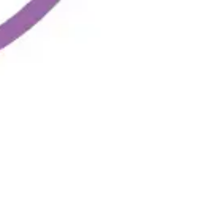
Wireframing et prototypage