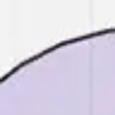
Miroverse
Modèles
Pour vous
Accélération par l’IA
Par cas d’utilisation