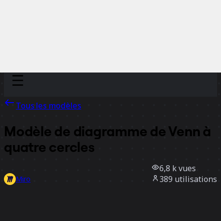
Discover
Par équipe
Par taille
Tous les modèles
Modèle de diagramme de Venn à
quatre cercles
6,8 k
vues
389
utilisations
Miro
1
likes
Utiliser ce modèle