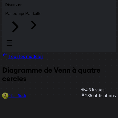
Discover
Par équipe
Par taille
Tous les modèles
Diagramme de Venn à quatre
cercles
4,3 k
vues
286
utilisations
Irfan Rosli
3
likes
Utiliser ce modèle