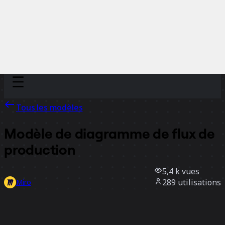
Discover
Par équipe
Par taille
Tous les modèles
Modèle de diagramme de flux de
production
5,4 k
vues
289
utilisations
Miro
2
likes
Utiliser ce modèle