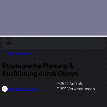
Discover
Nach Team
Nach Größe
Alle Vorlagen
Strategische Planung &
Ausführung durch Obeya
4540
Aufrufe
355
Verwendungen
Leading with Obeya
56
positive Bewertungen
Vorlage verwenden