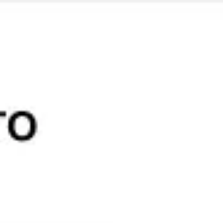
Miroverse
Vorlagen
Für dich
Mit KI beschleunigt
Nach Einsatzbereich