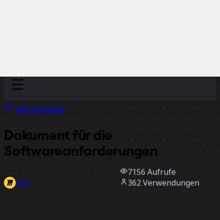
Discover
Nach Team
Nach Größe
Alle Vorlagen
Dokument für die
Softwareanforderungen
7156
Aufrufe
362
Verwendungen
Miro
6
positive Bewertungen
Vorlage verwenden