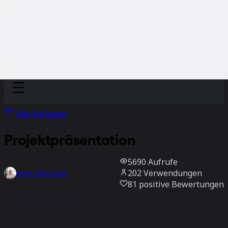
Discover
Nach Team
Nach Größe
Alle Vorlagen
Projektpräsentation
5690
Aufrufe
202
Verwendungen
Anne MacLeod
81
positive Bewertungen
Vorlage verwenden