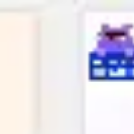
Miroverse
Vorlagen
Für dich
Mit KI beschleunigt
Nach Einsatzbereich