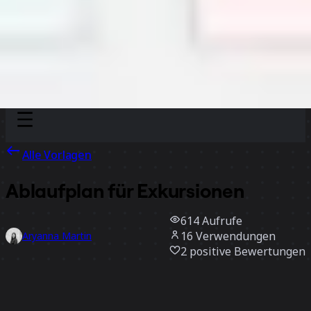
Discover
Nach Team
Nach Größe
Alle Vorlagen
Ablaufplan für Exkursionen
614
Aufrufe
16
Verwendungen
Aryanna Martin
2
positive Bewertungen
Vorlage verwenden