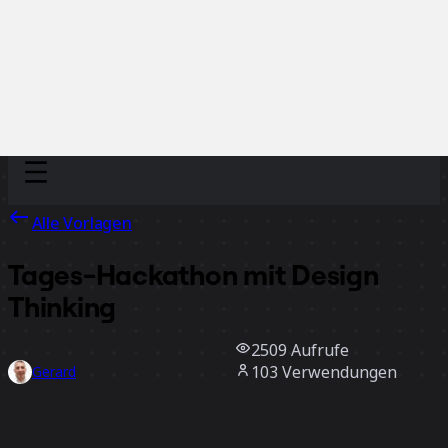
Discover
Nach Team
Nach Größe
Alle Vorlagen
Tages-Hackathon mit Design
Thinking
2509
Aufrufe
103
Verwendungen
Gerard
17
positive Bewertungen
Vorlage verwenden