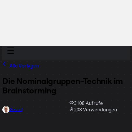
Discover
Nach Team
Nach Größe
Alle Vorlagen
Die Nominalgruppen-Technik im
Brainstorming
3108
Aufrufe
208
Verwendungen
Gerard
39
positive Bewertungen
Vorlage verwenden