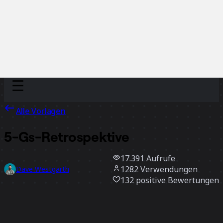
Discover
Nach Team
Nach Größe
Alle Vorlagen
5-Gs-Retrospektive
17.391
Aufrufe
1282
Verwendungen
Dave Westgarth
132
positive Bewertungen
Vorlage verwenden